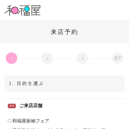
来店予約
1
2
3
完了
1. 目的を選ぶ
ご来店店舗
必須
和福屋振袖フェア